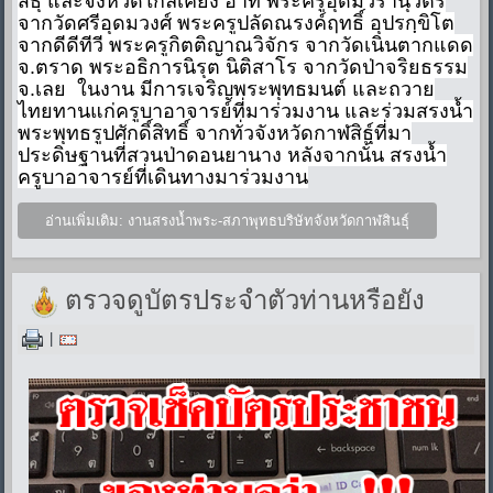
สธุ์ และจังหวัดใกล้เคียง อาทิ พระครูอุดมวรานุวัตร
จากวัดศรีอุดมวงศ์ พระครูปลัดณรงค์ฤทธิ์ อุปรกฺขิโต
จากดีดีทีวี พระครูกิตติญาณวิจักร จากวัดเนินตากแดด
จ.ตราด พระอธิการนิรุต นิติสาโร จากวัดป่าจริยธรรม
จ.เลย ในงาน มีการเจริญพระพุทธมนต์ และถวาย
ไทยทานแก่ครูบาอาจารย์ที่มาร่วมงาน และร่วมสรงน้ำ
พระพุทธรูปศักดิ์สิทธิ์ จากทั่วจังหวัดกาฬสิธุ์ที่มา
ประดิษฐานที่สวนป่าดอนยานาง หลังจากนั้น สรงน้ำ
ครูบาอาจารย์ที่เดินทางมาร่วมงาน
อ่านเพิ่มเติม: งานสรงน้ำพระ-สภาพุทธบริษัทจังหวัดกาฬสินธุ์
ตรวจดูบัตรประจำตัวท่านหรือยัง
|