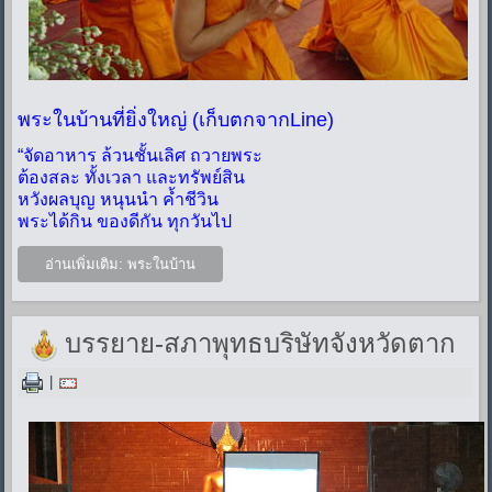
พระในบ้านที่ยิ่งใหญ่ (เก็บตกจากLine)
“จัดอาหาร ล้วนชั้นเลิศ ถวายพระ
ต้องสละ ทั้งเวลา และทรัพย์สิน
หวังผลบุญ หนุนนำ ค้ำชีวิน
พระได้กิน ของดีกัน ทุกวันไป
อ่านเพิ่มเติม: พระในบ้าน
บรรยาย-สภาพุทธบริษัทจังหวัดตาก
|