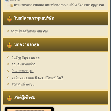
บรรยากาศการรับสมัครสมาชิกสภาพุทธบริษัท วัดธรรมปัญญาราม
ใบสมัครสภาพุทธบริษัท
ดาวน์โหลดใบสมัครสมาชิก
บทความล่าสุด
วันอัฎฐมีบูชา ๒๕๖๓
ลายคันนาบนจีวร
วันอาสาฬหบูชา
จะจัดฉลอง ๑๐๐ ปี ธงชาติไทยทำไม?
สงกรานต์ ๒๕๖๐
สถิติผู้เข้าชม