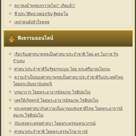
สภาสงฆ์"พุทธเถรวาทโลก" เกิดแล้ว"
ชีวประวัติหลวงพ่อจรัญ ฐิตธมฺโม
เหล่าคนดังหัวใจพุทธ
ฟังธรรมออนไลน์
เรียกร้องศาสนาพุทธเป็นศาสนาประจำชาติ โดย ดร.โอภาส กิจ
กำแหง
ศาสนาประจำชาติในรัฐธรรมนูญ โดย พระศรีญาณโสภณ
ความจำเป็นของศาสนาพุทธเป็นศาสนาประจำชาติในประเทศไทย
โดยพระปัญญานันทมุนี
บูรณาการ โดยพระอาจารย์สมภพ โชติปญฺโญ
เหตุให้เกิดทุกข์ โดยพระอาจารย์สมภพ โชติปญฺโญ
พระพุทธศาสนากับความเป็นมาของชนชาติไทย โดยพระอาจารย์
สมภพ โชติปญฺโญ
ภัยแห่งพระพุทธศาสนา โดยพระพรหมคุณาภรณ์
ศาสนาประจำชาติ โดยพระธรรมโกษาจารย์