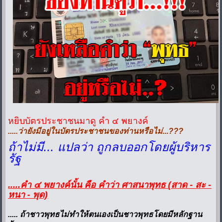
หยิบบัตรประชาชนมาดู คำ ๔ พยางค์
.....ว่ายังมีอยู่ในบัตรประชาชนของท่านหรือไม่...???
ถ้าไม่มี... แปลว่า ถูกลบออกโดยผู้บริหาร
รัฐ
.....คำ ๔ พยางค์นั้น คือ คำว่า ศาสนาพุทธ (สาด - สะ -
หนา - พุด)
..... ถ้าชาวพุทธไม่ทำให้ตนเองเป็นชาวพุทธโดยมีหลักฐาน