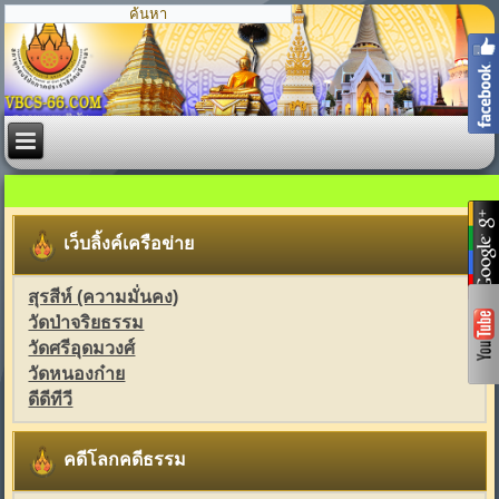
เว็บลิ้งค์เครือข่าย
สุรสีห์ (ความมั่นคง)
วัดป่าจริยธรรม
วัดศรีอุดมวงศ์
วัดหนองก๋าย
ดีดีทีวี
คดีโลกคดีธรรม