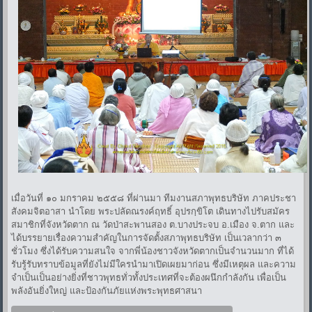
เมื่อวันที่ ๑๐ มกราคม ๒๕๕๘ ที่ผ่านมา ทีมงานสภาพุทธบริษัท ภาคประชา
สังคมจิตอาสา นำโดย พระปลัดณรงค์ฤทธิ์ อุปรกฺขิโต เดินทางไปรับสมัคร
สมาชิกที่จังหวัดตาก ณ วัดป่าสะพานสอง ต.บางประจบ อ.เมือง จ.ตาก และ
ได้บรรยายเรื่องความสำคัญในการจัดตั้งสภาพุทธบริษัท เป็นเวลากว่า ๓
ชั่วโมง ซึ่งได้รับความสนใจ จากพี่น้องชาวจังหวัดตากเป็นจำนวนมาก ที่ได้
รับรู้รับทราบข้อมูลที่ยังไม่มีใครนำมาเปิดเผยมาก่อน ซึ่งมีเหตุผล และความ
จำเป็นเป็นอย่างยิ่งที่ชาวพุทธทั่วทั้งประเทศที่จะต้องผนึกกำลังกัน เพื่อเป็น
พลังอันยิ่งใหญ่ และป้องกันภัยแห่งพระพุทธศาสนา