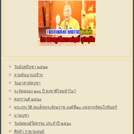
วันอัฎฐมีบูชา ๒๕๖๓
ลายคันนาบนจีวร
วันอาสาฬหบูชา
จะจัดฉลอง ๑๐๐ ปี ธงชาติไทยทำไม?
สงกรานต์ ๒๕๖๐
พระประวัติ สมเด็จพระสังฆราช องค์ที่๒๐ แห่งกรุงรัตนโกสินทร์
มาฆบูชา
วันนัดพบผู้ใฝ่ธรรม ประจำปี ๒๕๖๐
ศีลห้า ราคามนุษย์