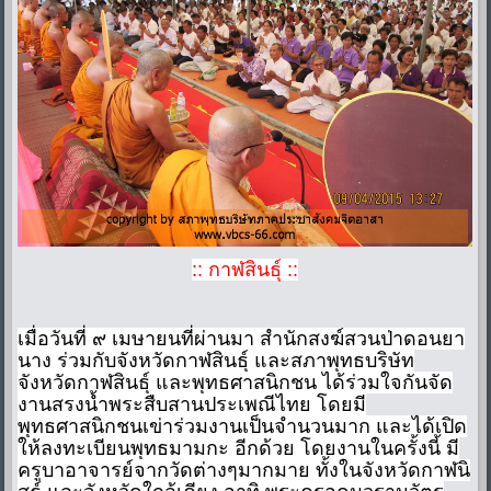
:: กาฬสินธุ์ ::
เมื่อวันที่ ๙ เมษายนที่ผ่านมา สำนักสงฆ์สวนป่าดอนยา
นาง ร่วมกับจังหวัดกาฬสินธุ์ และสภาพุทธบริษัท
จังหวัดกาฬสินธุ์ และพุทธศาสนิกชน ได้ร่วมใจกันจัด
งานสรงน้ำพระสืบสานประเพณีไทย โดยมี
พุทธศาสนิกชนเข่าร่วมงานเป็นจำนวนมาก และได้เปิด
ให้ลงทะเบียนพุทธมามกะ อีกด้วย โดยงานในครั้งนี้ มี
ครูบาอาจารย์จากวัดต่างๆมากมาย ทั้งในจังหวัดกาฬนิ