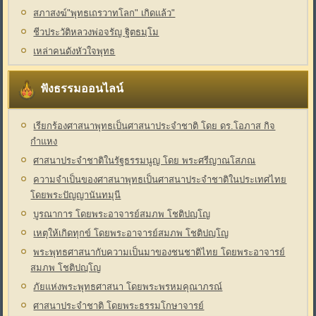
สภาสงฆ์"พุทธเถรวาทโลก" เกิดแล้ว"
ชีวประวัติหลวงพ่อจรัญ ฐิตธมฺโม
เหล่าคนดังหัวใจพุทธ
ฟังธรรมออนไลน์
เรียกร้องศาสนาพุทธเป็นศาสนาประจำชาติ โดย ดร.โอภาส กิจ
กำแหง
ศาสนาประจำชาติในรัฐธรรมนูญ โดย พระศรีญาณโสภณ
ความจำเป็นของศาสนาพุทธเป็นศาสนาประจำชาติในประเทศไทย
โดยพระปัญญานันทมุนี
บูรณาการ โดยพระอาจารย์สมภพ โชติปญฺโญ
เหตุให้เกิดทุกข์ โดยพระอาจารย์สมภพ โชติปญฺโญ
พระพุทธศาสนากับความเป็นมาของชนชาติไทย โดยพระอาจารย์
สมภพ โชติปญฺโญ
ภัยแห่งพระพุทธศาสนา โดยพระพรหมคุณาภรณ์
ศาสนาประจำชาติ โดยพระธรรมโกษาจารย์