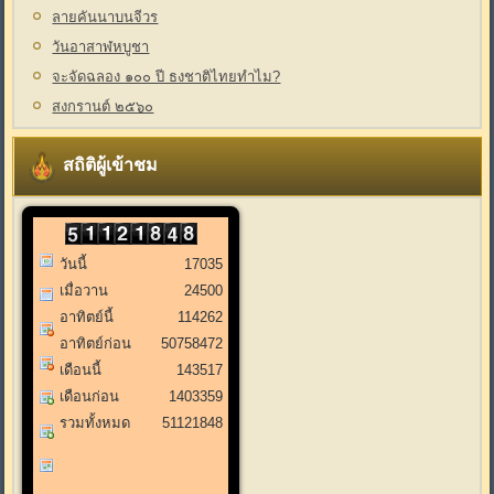
ลายคันนาบนจีวร
วันอาสาฬหบูชา
จะจัดฉลอง ๑๐๐ ปี ธงชาติไทยทำไม?
สงกรานต์ ๒๕๖๐
สถิติผู้เข้าชม
วันนี้
17035
เมื่อวาน
24500
อาทิตย์นี้
114262
อาทิตย์ก่อน
50758472
เดือนนี้
143517
เดือนก่อน
1403359
รวมทั้งหมด
51121848