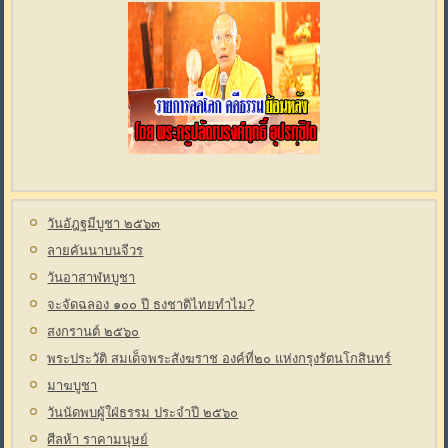
วันอัฎฐมีบูชา ๒๕๖๓
ลายคันนาบนจีวร
วันอาสาฬหบูชา
จะจัดฉลอง ๑๐๐ ปี ธงชาติไทยทำไม?
สงกรานต์ ๒๕๖๐
พระประวัติ สมเด็จพระสังฆราช องค์ที่๒๐ แห่งกรุงรัตนโกสินทร์
มาฆบูชา
วันนัดพบผู้ใฝ่ธรรม ประจำปี ๒๕๖๐
ศีลห้า ราคามนุษย์