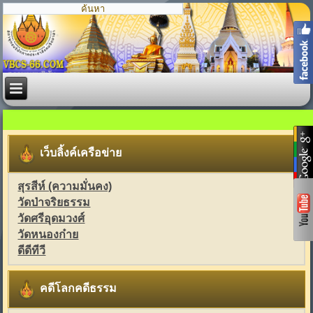
เว็บลิ้งค์เครือข่าย
สุรสีห์ (ความมั่นคง)
วัดป่าจริยธรรม
วัดศรีอุดมวงศ์
วัดหนองก๋าย
ดีดีทีวี
คดีโลกคดีธรรม