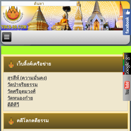
เว็บลิ้งค์เครือข่าย
สุรสีห์ (ความมั่นคง)
วัดป่าจริยธรรม
วัดศรีอุดมวงศ์
วัดหนองก๋าย
ดีดีทีวี
คดีโลกคดีธรรม