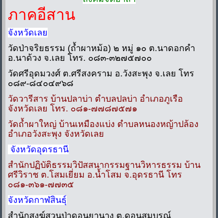
ภาคอีสาน
จังหวัดเลย
วัดป่าจริยธรรม (ถ้ำผาหม้อ) ๒ หมู่ ๑๐ ต.นาดอกคำ
อ.นาด้วง จ.เลย โทร. ๐๘๓-๓๒๗๕๗๐๐
วัดศรีอุดมวงศ์ ต.ศรีสงคราม อ.วังสะพุง จ.เลย โทร
๐๘๙-๘๔๐๔๙๖๘
วัดวารีสาร บ้านปลาบ่า ตำบลปลบ่า อำเภอภูเรือ
จังหวัดเลย โทร. ๐๘๑-๗๗๘๗๕๗๑
วัดถ้ำผาใหญ่ บ้านเหมืองแบ่ง ตำบลหนองหญ้าปล้อง
อำเภอวังสะพุง จังหวัดเลย
จังหวัดอุดรธานี
สำนักปฏิบัติธรรมวิปัสสนากรรมฐานวิหารธรรม บ้าน
ศรีวิราช ต.โสมเยี่ยม อ.น้ำโสม จ.อุดรธานี โทร
๐๘๑-๓๖๑-๗๗๓๕
จังหวัดกาฬสินธุ์
สำนักสงฆ์สวนป่าดอนยานาง ต.ดอนสมบูรณ์