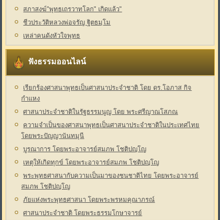
สภาสงฆ์"พุทธเถรวาทโลก" เกิดแล้ว"
ชีวประวัติหลวงพ่อจรัญ ฐิตธมฺโม
เหล่าคนดังหัวใจพุทธ
ฟังธรรมออนไลน์
เรียกร้องศาสนาพุทธเป็นศาสนาประจำชาติ โดย ดร.โอภาส กิจ
กำแหง
ศาสนาประจำชาติในรัฐธรรมนูญ โดย พระศรีญาณโสภณ
ความจำเป็นของศาสนาพุทธเป็นศาสนาประจำชาติในประเทศไทย
โดยพระปัญญานันทมุนี
บูรณาการ โดยพระอาจารย์สมภพ โชติปญฺโญ
เหตุให้เกิดทุกข์ โดยพระอาจารย์สมภพ โชติปญฺโญ
พระพุทธศาสนากับความเป็นมาของชนชาติไทย โดยพระอาจารย์
สมภพ โชติปญฺโญ
ภัยแห่งพระพุทธศาสนา โดยพระพรหมคุณาภรณ์
ศาสนาประจำชาติ โดยพระธรรมโกษาจารย์