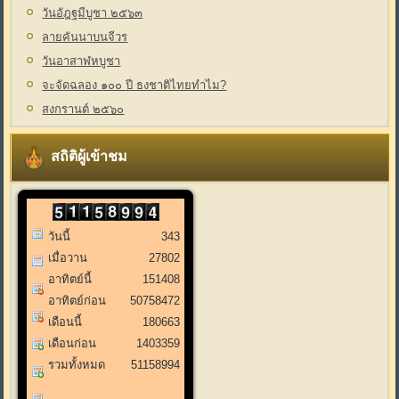
วันอัฎฐมีบูชา ๒๕๖๓
ลายคันนาบนจีวร
วันอาสาฬหบูชา
จะจัดฉลอง ๑๐๐ ปี ธงชาติไทยทำไม?
สงกรานต์ ๒๕๖๐
สถิติผู้เข้าชม
วันนี้
343
เมื่อวาน
27802
อาทิตย์นี้
151408
อาทิตย์ก่อน
50758472
เดือนนี้
180663
เดือนก่อน
1403359
รวมทั้งหมด
51158994