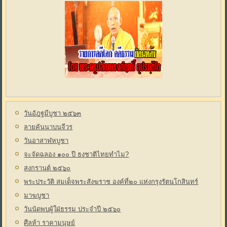
วันอัฎฐมีบูชา ๒๕๖๓
ลายคันนาบนจีวร
วันอาสาฬหบูชา
จะจัดฉลอง ๑๐๐ ปี ธงชาติไทยทำไม?
สงกรานต์ ๒๕๖๐
พระประวัติ สมเด็จพระสังฆราช องค์ที่๒๐ แห่งกรุงรัตนโกสินทร์
มาฆบูชา
วันนัดพบผู้ใฝ่ธรรม ประจำปี ๒๕๖๐
ศีลห้า ราคามนุษย์