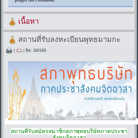
plugin isn't installed.
เนื้อหา
สถานที่รับลงทะเบียนพุทธมามกะ
|
| ฮิต: 160168
สถานที่รับสมัครสมาชิกสภาพุทธบริษัทภาคประชา
สังคมจิตอาสา