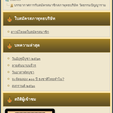
บรรยากาศการรับสมัครสมาชิกสภาพุทธบริษัท วัดธรรมปัญญาราม
ใบสมัครสภาพุทธบริษัท
ดาวน์โหลดใบสมัครสมาชิก
บทความล่าสุด
วันอัฎฐมีบูชา ๒๕๖๓
ลายคันนาบนจีวร
วันอาสาฬหบูชา
จะจัดฉลอง ๑๐๐ ปี ธงชาติไทยทำไม?
สงกรานต์ ๒๕๖๐
สถิติผู้เข้าชม