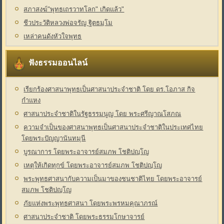
สภาสงฆ์"พุทธเถรวาทโลก" เกิดแล้ว"
ชีวประวัติหลวงพ่อจรัญ ฐิตธมฺโม
เหล่าคนดังหัวใจพุทธ
ฟังธรรมออนไลน์
เรียกร้องศาสนาพุทธเป็นศาสนาประจำชาติ โดย ดร.โอภาส กิจ
กำแหง
ศาสนาประจำชาติในรัฐธรรมนูญ โดย พระศรีญาณโสภณ
ความจำเป็นของศาสนาพุทธเป็นศาสนาประจำชาติในประเทศไทย
โดยพระปัญญานันทมุนี
บูรณาการ โดยพระอาจารย์สมภพ โชติปญฺโญ
เหตุให้เกิดทุกข์ โดยพระอาจารย์สมภพ โชติปญฺโญ
พระพุทธศาสนากับความเป็นมาของชนชาติไทย โดยพระอาจารย์
สมภพ โชติปญฺโญ
ภัยแห่งพระพุทธศาสนา โดยพระพรหมคุณาภรณ์
ศาสนาประจำชาติ โดยพระธรรมโกษาจารย์