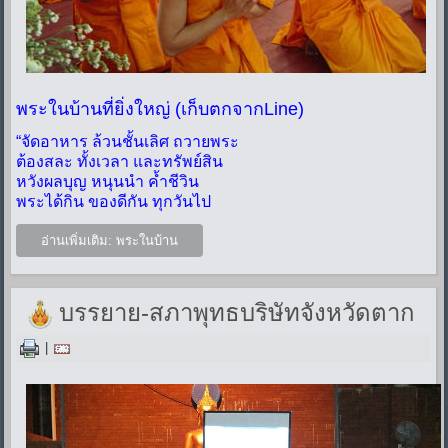
พระในบ้านที่ยิ่งใหญ่ (เก็บตกจากLine)
“จัดอาหาร ล้วนชั้นเลิศ ถวายพระ
ต้องสละ ทั้งเวลา และทรัพย์สิน
หวังผลบุญ หนุนนำ ค้ำชีวิน
พระได้กิน ของดีกัน ทุกวันไป
อ่านเพิ่มเติม: พระในบ้าน
บรรยาย-สภาพุทธบริษัทจังหวัดตาก
|