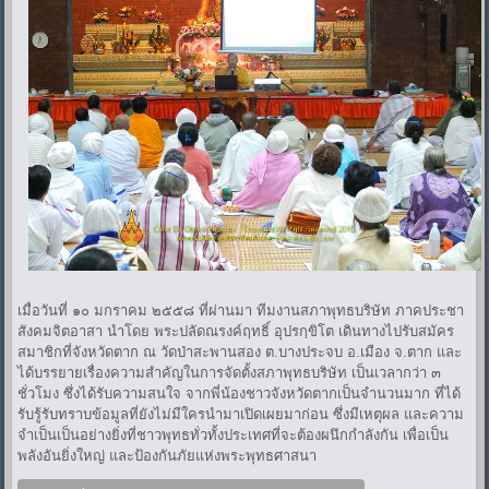
เมื่อวันที่ ๑๐ มกราคม ๒๕๕๘ ที่ผ่านมา ทีมงานสภาพุทธบริษัท ภาคประชา
สังคมจิตอาสา นำโดย พระปลัดณรงค์ฤทธิ์ อุปรกฺขิโต เดินทางไปรับสมัคร
สมาชิกที่จังหวัดตาก ณ วัดป่าสะพานสอง ต.บางประจบ อ.เมือง จ.ตาก และ
ได้บรรยายเรื่องความสำคัญในการจัดตั้งสภาพุทธบริษัท เป็นเวลากว่า ๓
ชั่วโมง ซึ่งได้รับความสนใจ จากพี่น้องชาวจังหวัดตากเป็นจำนวนมาก ที่ได้
รับรู้รับทราบข้อมูลที่ยังไม่มีใครนำมาเปิดเผยมาก่อน ซึ่งมีเหตุผล และความ
จำเป็นเป็นอย่างยิ่งที่ชาวพุทธทั่วทั้งประเทศที่จะต้องผนึกกำลังกัน เพื่อเป็น
พลังอันยิ่งใหญ่ และป้องกันภัยแห่งพระพุทธศาสนา