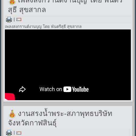
สุธี สุขสากล
|
เพลงสงกรานต์งานบุญ โดย พันตรีสุธี สุขสากล
งานสรงน้ำพระ-สภาพุทธบริษัท
จังหวัดกาฬสินธุ์
|