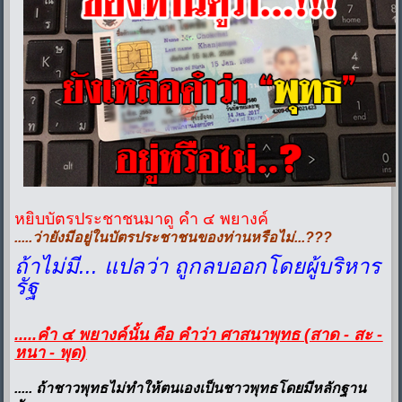
หยิบบัตรประชาชนมาดู คำ ๔ พยางค์
.....ว่ายังมีอยู่ในบัตรประชาชนของท่านหรือไม่...???
ถ้าไม่มี... แปลว่า ถูกลบออกโดยผู้บริหาร
รัฐ
.....คำ ๔ พยางค์นั้น คือ คำว่า ศาสนาพุทธ (สาด - สะ -
หนา - พุด)
..... ถ้าชาวพุทธไม่ทำให้ตนเองเป็นชาวพุทธโดยมีหลักฐาน