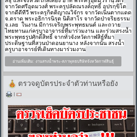
สธุ์ และจังหวัดใกล้เคียง อาทิ พระครูอุดมวรานุวัตร
จากวัดศรีอุดมวงศ์ พระครูปลัดณรงค์ฤทธิ์ อุปรกฺขิโต
จากดีดีทีวี พระครูกิตติญาณวิจักร จากวัดเนินตากแดด
จ.ตราด พระอธิการนิรุต นิติสาโร จากวัดป่าจริยธรรม
จ.เลย ในงาน มีการเจริญพระพุทธมนต์ และถวาย
ไทยทานแก่ครูบาอาจารย์ที่มาร่วมงาน และร่วมสรงน้ำ
พระพุทธรูปศักดิ์สิทธิ์ จากทั่วจังหวัดกาฬสิธุ์ที่มา
ประดิษฐานที่สวนป่าดอนยานาง หลังจากนั้น สรงน้ำ
ครูบาอาจารย์ที่เดินทางมาร่วมงาน
อ่านเพิ่มเติม: งานสรงน้ำพระ-สภาพุทธบริษัทจังหวัดกาฬสินธุ์
ตรวจดูบัตรประจำตัวท่านหรือยัง
|