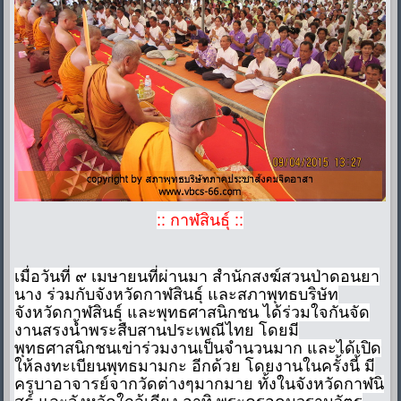
:: กาฬสินธุ์ ::
เมื่อวันที่ ๙ เมษายนที่ผ่านมา สำนักสงฆ์สวนป่าดอนยา
นาง ร่วมกับจังหวัดกาฬสินธุ์ และสภาพุทธบริษัท
จังหวัดกาฬสินธุ์ และพุทธศาสนิกชน ได้ร่วมใจกันจัด
งานสรงน้ำพระสืบสานประเพณีไทย โดยมี
พุทธศาสนิกชนเข่าร่วมงานเป็นจำนวนมาก และได้เปิด
ให้ลงทะเบียนพุทธมามกะ อีกด้วย โดยงานในครั้งนี้ มี
ครูบาอาจารย์จากวัดต่างๆมากมาย ทั้งในจังหวัดกาฬนิ