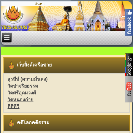
เว็บลิ้งค์เครือข่าย
สุรสีห์ (ความมั่นคง)
วัดป่าจริยธรรม
วัดศรีอุดมวงศ์
วัดหนองก๋าย
ดีดีทีวี
คดีโลกคดีธรรม