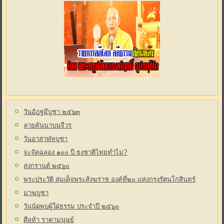
วันอัฎฐมีบูชา ๒๕๖๓
ลายคันนาบนจีวร
วันอาสาฬหบูชา
จะจัดฉลอง ๑๐๐ ปี ธงชาติไทยทำไม?
สงกรานต์ ๒๕๖๐
พระประวัติ สมเด็จพระสังฆราช องค์ที่๒๐ แห่งกรุงรัตนโกสินทร์
มาฆบูชา
วันนัดพบผู้ใฝ่ธรรม ประจำปี ๒๕๖๐
ศีลห้า ราคามนุษย์