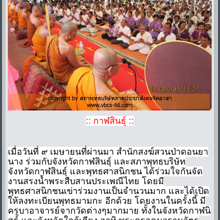
:: กาฬสินธุ์ ::
เมื่อวันที่ ๙ เมษายนที่ผ่านมา สำนักสงฆ์สวนป่าดอนยา
นาง ร่วมกับจังหวัดกาฬสินธุ์ และสภาพุทธบริษัท
จังหวัดกาฬสินธุ์ และพุทธศาสนิกชน ได้ร่วมใจกันจัด
งานสรงน้ำพระสืบสานประเพณีไทย โดยมี
พุทธศาสนิกชนเข่าร่วมงานเป็นจำนวนมาก และได้เปิด
ให้ลงทะเบียนพุทธมามกะ อีกด้วย โดยงานในครั้งนี้ มี
ครูบาอาจารย์จากวัดต่างๆมากมาย ทั้งในจังหวัดกาฬนิ