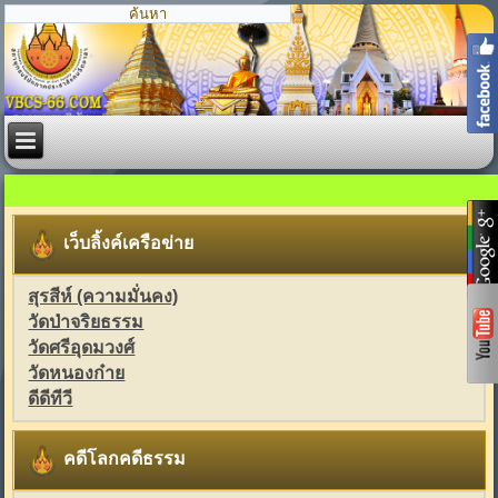
เว็บลิ้งค์เครือข่าย
สุรสีห์ (ความมั่นคง)
วัดป่าจริยธรรม
วัดศรีอุดมวงศ์
วัดหนองก๋าย
ดีดีทีวี
คดีโลกคดีธรรม