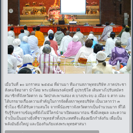
เมื่อวันที่ ๑๐ มกราคม ๒๕๕๘ ที่ผ่านมา ทีมงานสภาพุทธบริษัท ภาคประชา
สังคมจิตอาสา นำโดย พระปลัดณรงค์ฤทธิ์ อุปรกฺขิโต เดินทางไปรับสมัคร
สมาชิกที่จังหวัดตาก ณ วัดป่าสะพานสอง ต.บางประจบ อ.เมือง จ.ตาก และ
ได้บรรยายเรื่องความสำคัญในการจัดตั้งสภาพุทธบริษัท เป็นเวลากว่า ๓
ชั่วโมง ซึ่งได้รับความสนใจ จากพี่น้องชาวจังหวัดตากเป็นจำนวนมาก ที่ได้
รับรู้รับทราบข้อมูลที่ยังไม่มีใครนำมาเปิดเผยมาก่อน ซึ่งมีเหตุผล และความ
จำเป็นเป็นอย่างยิ่งที่ชาวพุทธทั่วทั้งประเทศที่จะต้องผนึกกำลังกัน เพื่อเป็น
พลังอันยิ่งใหญ่ และป้องกันภัยแห่งพระพุทธศาสนา