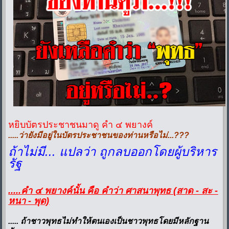
หยิบบัตรประชาชนมาดู คำ ๔ พยางค์
.....ว่ายังมีอยู่ในบัตรประชาชนของท่านหรือไม่...???
ถ้าไม่มี... แปลว่า ถูกลบออกโดยผู้บริหาร
รัฐ
.....คำ ๔ พยางค์นั้น คือ คำว่า ศาสนาพุทธ (สาด - สะ -
หนา - พุด)
..... ถ้าชาวพุทธไม่ทำให้ตนเองเป็นชาวพุทธโดยมีหลักฐาน