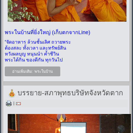
พระในบ้านที่ยิ่งใหญ่ (เก็บตกจากLine)
“จัดอาหาร ล้วนชั้นเลิศ ถวายพระ
ต้องสละ ทั้งเวลา และทรัพย์สิน
หวังผลบุญ หนุนนำ ค้ำชีวิน
พระได้กิน ของดีกัน ทุกวันไป
อ่านเพิ่มเติม: พระในบ้าน
บรรยาย-สภาพุทธบริษัทจังหวัดตาก
|