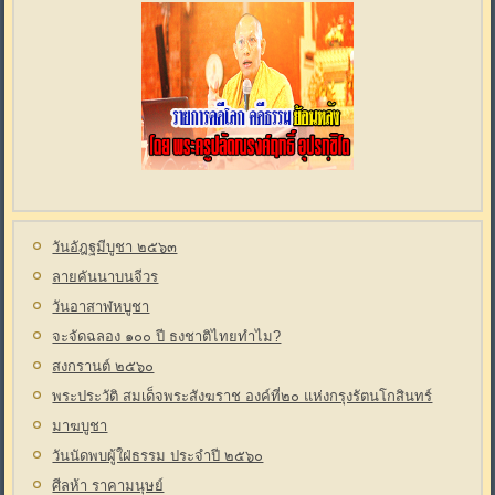
วันอัฎฐมีบูชา ๒๕๖๓
ลายคันนาบนจีวร
วันอาสาฬหบูชา
จะจัดฉลอง ๑๐๐ ปี ธงชาติไทยทำไม?
สงกรานต์ ๒๕๖๐
พระประวัติ สมเด็จพระสังฆราช องค์ที่๒๐ แห่งกรุงรัตนโกสินทร์
มาฆบูชา
วันนัดพบผู้ใฝ่ธรรม ประจำปี ๒๕๖๐
ศีลห้า ราคามนุษย์