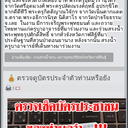
สธุ์ และจังหวัดใกล้เคียง อาทิ พระครูอุดมวรานุวัตร
จากวัดศรีอุดมวงศ์ พระครูปลัดณรงค์ฤทธิ์ อุปรกฺขิโต
จากดีดีทีวี พระครูกิตติญาณวิจักร จากวัดเนินตากแดด
จ.ตราด พระอธิการนิรุต นิติสาโร จากวัดป่าจริยธรรม
จ.เลย ในงาน มีการเจริญพระพุทธมนต์ และถวาย
ไทยทานแก่ครูบาอาจารย์ที่มาร่วมงาน และร่วมสรงน้ำ
พระพุทธรูปศักดิ์สิทธิ์ จากทั่วจังหวัดกาฬสิธุ์ที่มา
ประดิษฐานที่สวนป่าดอนยานาง หลังจากนั้น สรงน้ำ
ครูบาอาจารย์ที่เดินทางมาร่วมงาน
อ่านเพิ่มเติม: งานสรงน้ำพระ-สภาพุทธบริษัทจังหวัดกาฬสินธุ์
ตรวจดูบัตรประจำตัวท่านหรือยัง
|