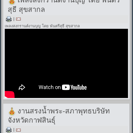
สุธี สุขสากล
|
เพลงสงกรานต์งานบุญ โดย พันตรีสุธี สุขสากล
งานสรงน้ำพระ-สภาพุทธบริษัท
จังหวัดกาฬสินธุ์
|