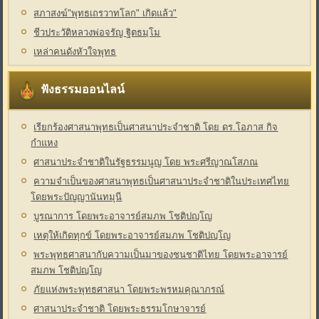
สภาสงฆ์"พุทธเถรวาทโลก" เกิดแล้ว"
ชีวประวัติหลวงพ่อจรัญ ฐิตธมฺโม
เหล่าคนดังหัวใจพุทธ
ฟังธรรมออนไลน์
เรียกร้องศาสนาพุทธเป็นศาสนาประจำชาติ โดย ดร.โอภาส กิจ
กำแหง
ศาสนาประจำชาติในรัฐธรรมนูญ โดย พระศรีญาณโสภณ
ความจำเป็นของศาสนาพุทธเป็นศาสนาประจำชาติในประเทศไทย
โดยพระปัญญานันทมุนี
บูรณาการ โดยพระอาจารย์สมภพ โชติปญฺโญ
เหตุให้เกิดทุกข์ โดยพระอาจารย์สมภพ โชติปญฺโญ
พระพุทธศาสนากับความเป็นมาของชนชาติไทย โดยพระอาจารย์
สมภพ โชติปญฺโญ
ภัยแห่งพระพุทธศาสนา โดยพระพรหมคุณาภรณ์
ศาสนาประจำชาติ โดยพระธรรมโกษาจารย์