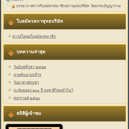
บรรยากาศการรับสมัครสมาชิกสภาพุทธบริษัท วัดธรรมปัญญาราม
ใบสมัครสภาพุทธบริษัท
ดาวน์โหลดใบสมัครสมาชิก
บทความล่าสุด
วันอัฎฐมีบูชา ๒๕๖๓
ลายคันนาบนจีวร
วันอาสาฬหบูชา
จะจัดฉลอง ๑๐๐ ปี ธงชาติไทยทำไม?
สงกรานต์ ๒๕๖๐
สถิติผู้เข้าชม