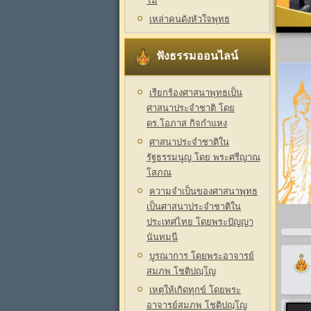
โม
เหล่าคนดังหัวใจพุทธ
ฟังธรรมออนไลน์
เรียกร้องศาสนาพุทธเป็น
ศาสนาประจำชาติ โดย
ดร.โอภาส กิจกำแหง
ศาสนาประจำชาติใน
รัฐธรรมนูญ โดย พระศรีญาณ
โสภณ
ความจำเป็นของศาสนาพุทธ
เป็นศาสนาประจำชาติใน
ประเทศไทย โดยพระปัญญา
นันทมุนี
บูรณาการ โดยพระอาจารย์
สมภพ โชติปญฺโญ
เหตุให้เกิดทุกข์ โดยพระ
อาจารย์สมภพ โชติปญฺโญ