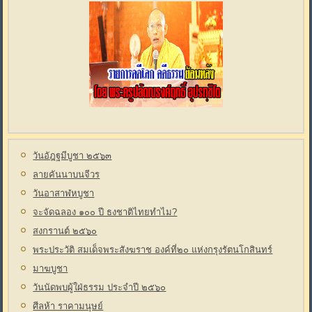
วันอัฎฐมีบูชา ๒๕๖๓
ลายคันนาบนจีวร
วันอาสาฬหบูชา
จะจัดฉลอง ๑๐๐ ปี ธงชาติไทยทำไม?
สงกรานต์ ๒๕๖๐
พระประวัติ สมเด็จพระสังฆราช องค์ที่๒๐ แห่งกรุงรัตนโกสินทร์
มาฆบูชา
วันนัดพบผู้ใฝ่ธรรม ประจำปี ๒๕๖๐
ศีลห้า ราคามนุษย์