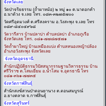
จังหวัดเลย
วัดป่าจริยธรรม (ถ้ำผาหม้อ) ๒ หมู่ ๑๐ ต.นาดอกคำ
อ.นาด้วง จ.เลย โทร. ๐๘๓-๓๒๗๕๗๐๐
วัดศรีอุดมวงศ์ ต.ศรีสงคราม อ.วังสะพุง จ.เลย โทร
๐๘๙-๘๔๐๔๙๖๘
วัดวารีสาร บ้านปลาบ่า ตำบลปลบ่า อำเภอภูเรือ
จังหวัดเลย โทร. ๐๘๑-๗๗๘๗๕๗๑
วัดถ้ำผาใหญ่ บ้านเหมืองแบ่ง ตำบลหนองหญ้าปล้อง
อำเภอวังสะพุง จังหวัดเลย
จังหวัดอุดรธานี
สำนักปฏิบัติธรรมวิปัสสนากรรมฐานวิหารธรรม บ้าน
ศรีวิราช ต.โสมเยี่ยม อ.น้ำโสม จ.อุดรธานี โทร
๐๘๑-๓๖๑-๗๗๓๕
จังหวัดกาฬสินธุ์
สำนักสงฆ์สวนป่าดอนยานาง ต.ดอนสมบูรณ์
อ.ยางตลาด จ.กาฬสินธุ์
จังหวัดสุรินทร์