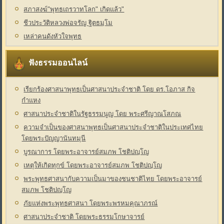
สภาสงฆ์"พุทธเถรวาทโลก" เกิดแล้ว"
ชีวประวัติหลวงพ่อจรัญ ฐิตธมฺโม
เหล่าคนดังหัวใจพุทธ
ฟังธรรมออนไลน์
เรียกร้องศาสนาพุทธเป็นศาสนาประจำชาติ โดย ดร.โอภาส กิจ
กำแหง
ศาสนาประจำชาติในรัฐธรรมนูญ โดย พระศรีญาณโสภณ
ความจำเป็นของศาสนาพุทธเป็นศาสนาประจำชาติในประเทศไทย
โดยพระปัญญานันทมุนี
บูรณาการ โดยพระอาจารย์สมภพ โชติปญฺโญ
เหตุให้เกิดทุกข์ โดยพระอาจารย์สมภพ โชติปญฺโญ
พระพุทธศาสนากับความเป็นมาของชนชาติไทย โดยพระอาจารย์
สมภพ โชติปญฺโญ
ภัยแห่งพระพุทธศาสนา โดยพระพรหมคุณาภรณ์
ศาสนาประจำชาติ โดยพระธรรมโกษาจารย์