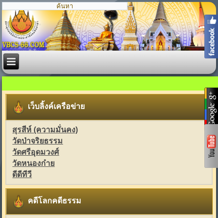
เว็บลิ้งค์เครือข่าย
สุรสีห์ (ความมั่นคง)
วัดป่าจริยธรรม
วัดศรีอุดมวงศ์
วัดหนองก๋าย
ดีดีทีวี
คดีโลกคดีธรรม