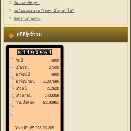
วันอาสาฬหบูชา
จะจัดฉลอง ๑๐๐ ปี ธงชาติไทยทำไม?
สงกรานต์ ๒๕๖๐
สถิติผู้เข้าชม
วันนี้
4800
เมื่อวาน
27500
อาทิตย์นี้
4800
อาทิตย์ก่อน
51007586
เดือนนี้
212620
เดือนก่อน
1403359
รวมทั้งหมด
51190951
Your IP: 85.208.96.209