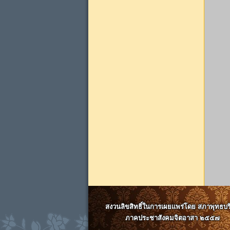
สงวนลิขสิทธิ์ในการเผยแพร่โดย สภาพุทธบร
ภาคประชาสังคมจิตอาสา ๒๕๕๗