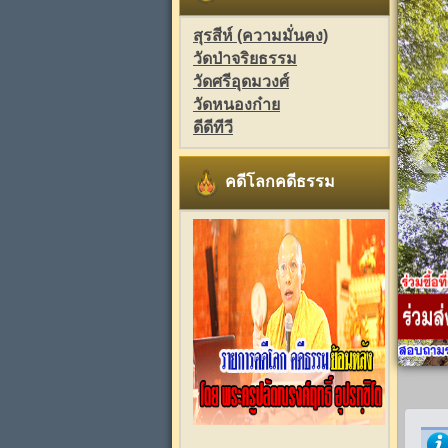
สุรสีห์ (ความมั่นคง)
วัดป่าจริยธรรม
วัดศรีอุดมวงศ์
วัดหนองก๋าย
ดีดีทีวี
คดีโลกคดีธรรม