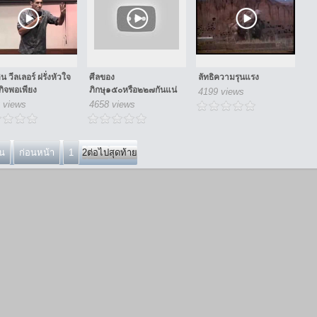
ิน วีลเลอร์ ฝรั่งหัวใจ
ศีลของ
ลัทธิความรุนแรง
กิจพอเพียง
ภิกษุ๑๕๐หรือ๒๒๗กันแน่
4199 views
 views
4658 views
้น
ก่อนหน้า
1
2
ต่อไป
สุดท้าย