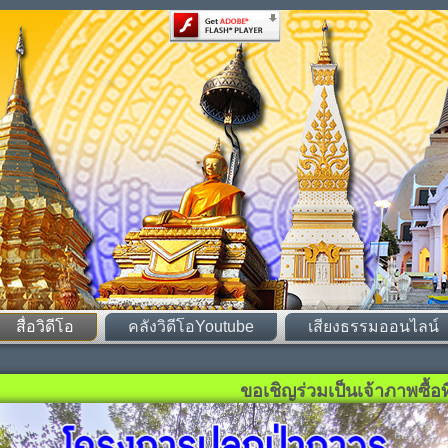
สื่อวิดีโอ
คลังวิดีโอYoutube
เสียงธรรมออนไลน์
ขอเชิญร่วมเป็นเจ้าภาพซื้อที่ด