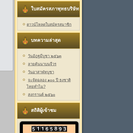
ใบสมัครสภาพุทธบริษัท
ดาวน์โหลดใบสมัครสมาชิก
บทความล่าสุด
วันอัฎฐมีบูชา ๒๕๖๓
ลายคันนาบนจีวร
วันอาสาฬหบูชา
จะจัดฉลอง ๑๐๐ ปี ธงชาติ
ไทยทำไม?
สงกรานต์ ๒๕๖๐
สถิติผู้เข้าชม