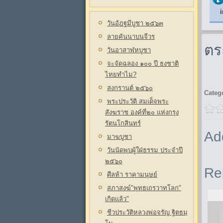
i
วันอัฎฐมีบูชา ๒๕๖๓
ลายคันนาบนจีวร
ตร
วันอาสาฬหบูชา
Powe
จะจัดฉลอง ๑๐๐ ปี ธงชาติ
ไทยทำไม?
0
สงกรานต์ ๒๕๖๐
Categ
พระประวัติ สมเด็จพระ
สังฆราช องค์ที่๒๐ แห่งกรุง
รัตนโกสินทร์
Ad
มาฆบูชา
วันนัดพบผู้ใฝ่ธรรม ประจำปี
๒๕๖๐
Re
ศีลห้า ราคามนุษย์
สภาสงฆ์"พุทธเถรวาทโลก"
เกิดแล้ว"
ชีวประวัติหลวงพ่อจรัญ ฐิตธมฺ