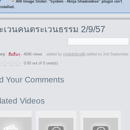
ARI Image Slider
: "System - Ninja Shadowbox" plugin isn't
nstalled.
ะเวนคนตระเวนธรรม 2/9/57
red by Yendif !
0:00
00:00
ory
:
- 4696 views
added by
chokdvbcs66
added on 2nd September
สื่ออื่นๆ
0.00 out of 0 user(s)
d Your Comments
lated Videos