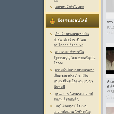
โม
เหล่าคนดังหัวใจพุทธ
ฟังธรรมออนไลน์
ddtv
9351
เรียกร้องศาสนาพุทธเป็น
ศาสนาประจำชาติ โดย
ดร.โอภาส กิจกำแหง
ศาสนาประจำชาติใน
รัฐธรรมนูญ โดย พระศรีญาณ
โสภณ
ความจำเป็นของศาสนาพุทธ
เป็นศาสนาประจำชาติใน
ประเทศไทย โดยพระปัญญา
เรื่อ
ทำให้
นันทมุนี
4678
บูรณาการ โดยพระอาจารย์
สมภพ โชติปญฺโญ
เหตุให้เกิดทุกข์ โดยพระ
อาจารย์สมภพ โชติปญฺโญ