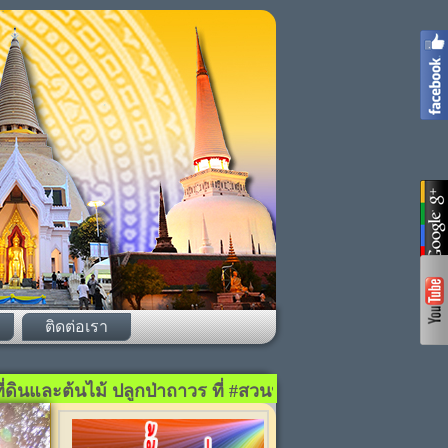
ติดต่อเรา
ินและต้นไม้ ปลูกป่าถาวร ที่ #สวนป่าสามัคคีธรรม อ.จอมพร