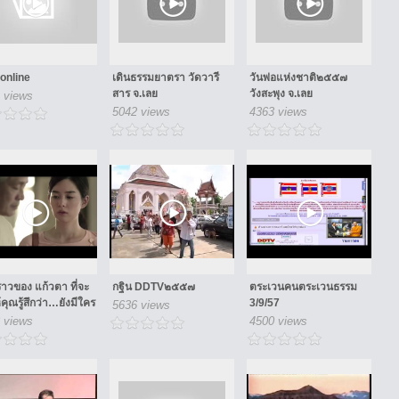
 online
เดินธรรมยาตรา วัดวารี
วันพ่อแห่งชาติ๒๕๕๗
สาร จ.เลย
วังสะพุง จ.เลย
 views
5042 views
4363 views
งราวของ แก้วตา ที่จะ
กฐิน DDTV๒๕๕๗
ตระเวนคนตระเวนธรรม
คุณรู้สึกว่า…ยังมีใคร
3/9/57
5636 views
 views
4500 views