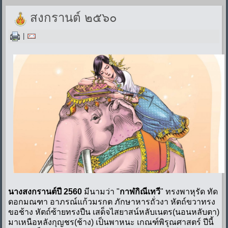
สงกรานต์ ๒๕๖๐
|
นางสงกรานต์ปี 2560
มีนามว่า "
กาฬกิณีเทวี
" ทรงพาหุรัด ทัด
ดอกมณฑา อาภรณ์แก้วมรกต ภักษาหารถั่วงา หัตถ์ขวาทรง
ขอช้าง หัตถ์ซ้ายทรงปืน เสด็จไสยาสน์หลับเนตร(นอนหลับตา)
มาเหนือหลังกุญชร(ช้าง) เป็นพาหนะ เกณฑ์พิรุณศาสตร์ ปีนี้