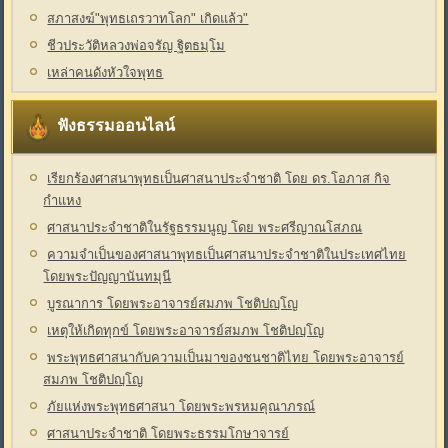
สภาสงฆ์"พุทธเถรวาทโลก" เกิดแล้ว"
ชีวประวัติหลวงพ่อจรัญ ฐิตธมฺโม
เหล่าคนดังหัวใจพุทธ
ฟังธรรมออนไลน์
เรียกร้องศาสนาพุทธเป็นศาสนาประจำชาติ โดย ดร.โอภาส กิจ
กำแหง
ศาสนาประจำชาติในรัฐธรรมนูญ โดย พระศรีญาณโสภณ
ความจำเป็นของศาสนาพุทธเป็นศาสนาประจำชาติในประเทศไทย
โดยพระปัญญานันทมุนี
บูรณาการ โดยพระอาจารย์สมภพ โชติปญฺโญ
เหตุให้เกิดทุกข์ โดยพระอาจารย์สมภพ โชติปญฺโญ
พระพุทธศาสนากับความเป็นมาของชนชาติไทย โดยพระอาจารย์
สมภพ โชติปญฺโญ
ภัยแห่งพระพุทธศาสนา โดยพระพรหมคุณาภรณ์
ศาสนาประจำชาติ โดยพระธรรมโกษาจารย์