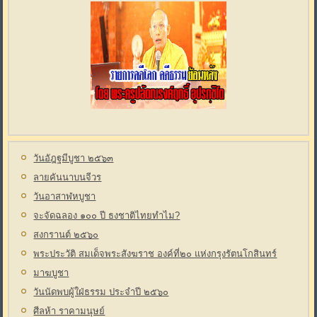
วันอัฎฐมีบูชา ๒๕๖๓
ลายคันนาบนจีวร
วันอาสาฬหบูชา
จะจัดฉลอง ๑๐๐ ปี ธงชาติไทยทำไม?
สงกรานต์ ๒๕๖๐
พระประวัติ สมเด็จพระสังฆราช องค์ที่๒๐ แห่งกรุงรัตนโกสินทร์
มาฆบูชา
วันนัดพบผู้ใฝ่ธรรม ประจำปี ๒๕๖๐
ศีลห้า ราคามนุษย์