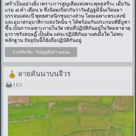
เศร้าเป็นอย่างยิ่ง เพราะการสูญเสียแห่งพระพุทธสรีระ เมื่อวัน
แรม ๘ ค่ำ เดือน ๖ ซึ่งนิยมเรียกกันว่าวันอัฏฐมีนั้นเวียนมา
บรรจบแต่ละปี พุทธศาสนิกชนบางส่วน โดยเฉพาะพระสงฆ์
และอุบาสกอุบาสิกาแห่งวัดนั้น ๆ ได้พร้อมกันประกอบพิธีบูชา
ขึ้น เป็นการเฉพาะภายในวัด เช่นที่ปฏิบัติกันอยู่ในวัดมหาธาตุ
ยุวราชรังสฤษฏิ์ เป็นต้น แต่จะปฏิบัติกันมาแต่เมื่อใด ไม่พบ
หลักฐาน ปัจจุบันนี้ก็ยังถือปฏิบัติกันอยู่
อ่านเพิ่มเติม: วันอัฎฐมีบูชา ๒๕๖๓
ลายคันนาบนจีวร
|