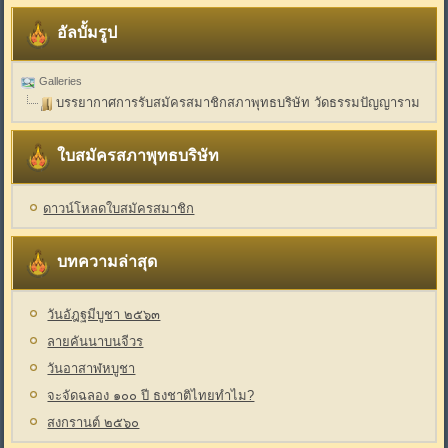
อัลบั้มรูป
Galleries
บรรยากาศการรับสมัครสมาชิกสภาพุทธบริษัท วัดธรรมปัญญาราม
ใบสมัครสภาพุทธบริษัท
ดาวน์โหลดใบสมัครสมาชิก
บทความล่าสุด
วันอัฎฐมีบูชา ๒๕๖๓
ลายคันนาบนจีวร
วันอาสาฬหบูชา
จะจัดฉลอง ๑๐๐ ปี ธงชาติไทยทำไม?
สงกรานต์ ๒๕๖๐