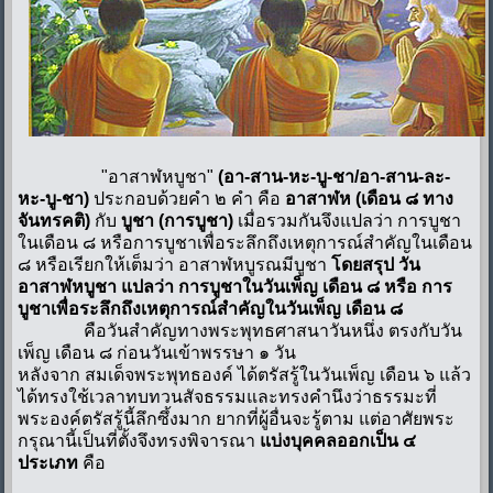
"อาสาฬหบูชา"
(อา-สาน-หะ-บู-ชา/อา-สาน-ละ-
หะ-บู-ชา)
ประกอบด้วยคำ ๒ คำ คือ
อาสาฬห (เดือน ๘ ทาง
จันทรคติ)
กับ
บูชา (การบูชา)
เมื่อรวมกันจึงแปลว่า การบูชา
ในเดือน ๘ หรือการบูชาเพื่อระลึกถึงเหตุการณ์สำคัญในเดือน
๘ หรือเรียกให้เต็มว่า อาสาฬหบูรณมีบูชา
โดยสรุป
วัน
อาสาฬหบูชา แปลว่า การบูชาในวันเพ็ญ เดือน ๘ หรือ การ
บูชาเพื่อระลึกถึงเหตุการณ์สำคัญในวันเพ็ญ เดือน ๘
คือวันสำคัญทางพระพุทธศาสนาวันหนึ่ง ตรงกับวัน
เพ็ญ เดือน ๘ ก่อนวันเข้าพรรษา ๑ วัน
หลังจาก สมเด็จพระพุทธองค์ ได้ตรัสรู้ในวันเพ็ญ เดือน ๖ แล้ว
ได้ทรงใช้เวลาทบทวนสัจธรรมและทรงคำนึงว่าธรรมะที่
พระองค์ตรัสรู้นี้ลึกซึ้งมาก ยากที่ผู้อื่นจะรู้ตาม แต่อาศัยพระ
กรุณานี้เป็นที่ตั้งจึงทรงพิจารณา
แบ่งบุคคลออกเป็น ๔
ประเภท
คือ