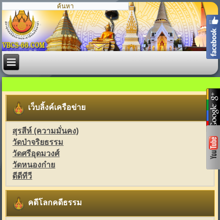
เว็บลิ้งค์เครือข่าย
สุรสีห์ (ความมั่นคง)
วัดป่าจริยธรรม
วัดศรีอุดมวงศ์
วัดหนองก๋าย
ดีดีทีวี
คดีโลกคดีธรรม