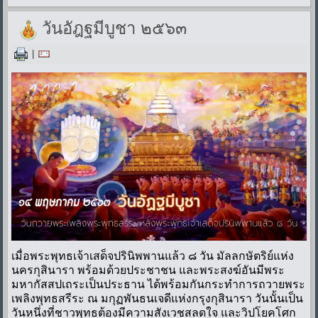
วันอัฎฐมีบูชา ๒๕๖๓
|
เมื่อพระพุทธเจ้าเสด็จปรินิพพานแล้ว ๘ วัน มัลลกษัตริย์แห่ง
นครกุสินารา พร้อมด้วยประชาชน และพระสงฆ์อันมีพระ
มหากัสสปเถระเป็นประธาน ได้พร้อมกันกระทำการถวายพระ
เพลิงพุทธสรีระ ณ มกุฏพันธนเจดีแห่งกรุงกุสินารา วันนั้นเป็น
วันหนึ่งที่ชาวพุทธต้องมีความสังเวชสลดใจ และวิปโยคโศก