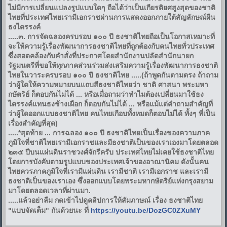
ไม่มีการเปลี่ยนแปลงรูปแบบใดๆ ถือได้ว่าเป็นเกียรติยศสูงสุดของชาติ
ไทยที่ประเทศไทยเรามีเอกราชผ่านการแสดงออกภายใต้สัญลักษณ์ผืน
ธงไตรรงค์
.....๓. การจัดฉลองครบรอบ ๑๐๐ ปี ธงชาติไทยถือเป็นโอกาสเหมาะที่
จะให้ความรู้เรื่องพัฒนาการธงชาติไทยที่ถูกต้องกับคนไทยทั่วประเทศ
ซึ่งสอดคล้องกับคำสั่งที่ประกาศโดยสำนักงานปลัดสำนักนายก
รัฐมนตรีที่ขอให้ทุกภาคส่วนร่วมส่งเสริมความรู้เรื่องพัฒนาการธงชาติ
ไทยในวาระครบรอบ ๑๐๐ ปี ธงชาติไทย .....(ถ้าพูดกันตามตรง ถ้าถาม
ว่าผู้ใดให้ความหมายบนแถบสีธงชาติไทยว่า ชาติ ศาสนา พระมหา
กษัตริย์ ก็ตอบกันไม่ได้ ... หรือเมื่อถามว่าทำไมต้องเปลี่ยนมาใช้ธง
ไตรรงค์แทนธงช้างเผือก ก็ตอบกันไม่ได้ ... หรือแม้แต่คำถามสำคัญที่
ว่าผู้ใดออกแบบธงชาติไทย คนไทยเกือบทั้งหมดก็ตอบไม่ได้ ทั้งๆ ที่เป็น
เรื่องสำคัญที่สุด)
.....*สุดท้าย ... การฉลอง ๑๐๐ ปี ธงชาติไทยเป็นเรื่องของความภาค
ภูมิใจที่ชาติไทยเรามีเอกราชและมีธงชาติเป็นของเราเองมาโดยตลอด
๒๓๕ ปีบนแผ่นดินราชวงศ์จักรีครับ ประเทศไทยไม่เคยใช้ธงชาติไทย
โดยการบังคับตามรูปแบบของประเทศเจ้าของอาณานิคม ดังนั้นคน
ไทยควรภาคภูมิใจที่เรามีแผ่นดิน เรามีชาติ เรามีเอกราช และเรามี
ธงชาติเป็นของเราเอง ซึ่งออกแบบโดยพระมหากษัตริย์แห่งกรุงสยาม
มาโดยตลอดเวลาที่ผ่านมา.
.....แล้วอย่าลืม กดเข้าไปดูคลิปการให้สัมภาษณ์ เรื่อง ธงชาติไทย
"แบบจัดเต็ม" กันด้วยนะ ที่
https://youtu.be/DozGC0ZXuMY