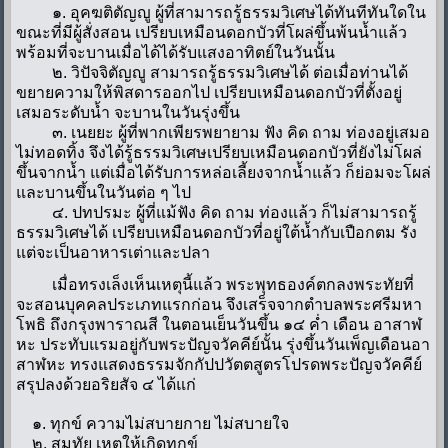
๑.
อุคฆติตัญญ
ู ผู้ที่สามารถรู้ธรรมวิเศษได้ทันทีทันใดใน
ขณะที่มีผู้สั่งสอน เปรียบเหมือนดอกบัวที่โผล่ขึ้นพ้นน้ำแล้ว
พร้อมที่จะบานเมื่อได้ได้รับแสงอาทิตย์ในวันนั้น
๒.
วิปัจจิตัญญ
ู
สามารถรู้ธรรมวิเศษได้ ต่อเมื่อท่านได้
ขยายความให้พิสดารออกไป เปรียบเหมือนดอกบัวที่ตั้งอยู่
เสมอระดับน้ำ จะบานในวันรุ่งขึ้น
๓.
เนยยะ
ผู้ที่พากเพียรพยายาม ฟัง คิด ถาม ท่องอยู่เสมอ
ไม่ทอดทิ้ง จึงได้รู้ธรรมวิเศษเปรียบเหมือนดอกบัวที่ยังไม่โผล่
ขึ้นจากน้ำ แต่เมื่อได้รับการหล่อเลี้ยงจากน้ำแล้ว ก็ย่อมจะโผล่
และบานขึ้นในวันต่อ ๆ ไป
๔.
ปทปรมะ
ผู้ที่แม้ฟัง คิด ถาม ท่องแล้ว ก็ไม่สามารถรู้
ธรรมวิเศษได้ เปรียบเหมือนดอกบัวที่อยู่ใต้น้ำกับเปือกตม รัง
แต่จะเป็นอาหารเต่าและปลา
เมื่อทรงเล็งเห็นเหตุนี้แล้ว พระพุทธองค์ตกลงพระทัยที่
จะสอนบุคคลประเภทแรกก่อน จึงเสร็จจากตำบลพระศรีมหา
โพธิ ถึงกรุงพาราณสี ในตอนเย็นวันขึ้น ๑๔ ค่ำ เดือน อาสาฬ
หะ ประทับแรมอยู่กับพระปัญจวัคคีย์นั้น รุ่งขึ้นวันเพ็ญเดือนอา
สาฬหะ ทรงแสดงธรรมจักกัปปวัตตสูตรโปรดพระปัญจวัคคีย์
สรุปลงด้วยอริยสัจ ๔ ได้แก่
๑.
ทุกข
ความไม่สบายกาย ไม่สบายใจ
๒.
สมุทัย
เหตุให้เกิดทุกข
์