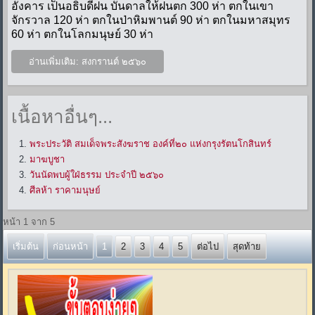
อังคาร เป็นอธิบดีฝน บันดาลให้ฝนตก 300 ห่า ตกในเขา
จักรวาล 120 ห่า ตกในป่าหิมพานต์ 90 ห่า ตกในมหาสมุทร
60 ห่า ตกในโลกมนุษย์ 30 ห่า
อ่านเพิ่มเติม: สงกรานต์ ๒๕๖๐
เนื้อหาอื่นๆ...
พระประวัติ สมเด็จพระสังฆราช องค์ที่๒๐ แห่งกรุงรัตนโกสินทร์
มาฆบูชา
วันนัดพบผู้ใฝ่ธรรม ประจำปี ๒๕๖๐
ศีลห้า ราคามนุษย์
หน้า 1 จาก 5
เริ่มต้น
ก่อนหน้า
1
2
3
4
5
ต่อไป
สุดท้าย