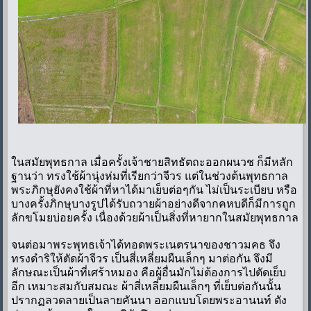
ในสมัยพุทธกาล เมื่อครั้งเจ้าชายสิทธัตถะออกผนวช ก็มีหลัก
ฐานว่า ทรงใช้ผ้านุ่งห่มที่เรียกว่าจีวร แต่ในช่วงต้นพุทธกาล
พระภิกษุยังคงใช้ผ้าที่หาได้มาเย็บต่อๆกัน ไม่เป็นระเบียบ หรือ
บางครั้งภิกษุบางรูปได้รับถวายผ้าอย่างดีจากคหบดีก็มีการถูก
ลักขโมยบ่อยครั้ง เนื่องด้วยผ้าเป็นสิ่งที่หายากในสมัยพุทธกาล
จนต่อมาพระพุทธเจ้าได้ทอดพระเนตรนาของชาวมคธ จึง
ทรงดำริให้ตัดผ้าจีวร เป็นสี่เหลี่ยมผืนเล็กๆ มาต่อกัน จึงมี
ลักษณะเป็นผ้าที่เศร้าหมอง คือผู้อื่นมักไม่ต้องการไปตัดเย็บ
อีก เหมาะสมกับสมณะ ผ้าสี่เหลี่ยมผืนเล็กๆ ที่เย็บต่อกันนั้น
ปรากฏลวดลายเป็นลายคันนา ออกแบบโดยพระอานนท์ ดัง