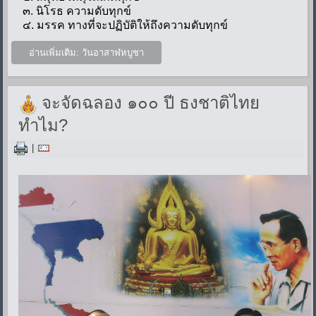
๓.
นิโรธ
ความดับทุกข์
๔.
มรรค
ทางที่จะปฏิบัติให้ถึงความดับทุกข์
อ่านเพิ่มเติม: วันอาสาฬหบูชา
จะจัดฉลอง ๑๐๐ ปี ธงชาติไทย
ทำไม?
|