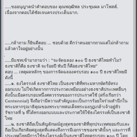
.....ขออนุญาตนำคำตอบของ คุณพฤฒิพล ประชุมผล มาโพสต์.
เนื่องจากตอบได้ชัดเจนตรงประเด็นมาก.
.....กล้าถาม ก็ยินดีตอบ ... ชอบด้วย ดีกว่าคนอยากถามแต่ไม่กล้าถาม
แล้วคาใ
จอยู่อย่างนั้น
.....มีแชทเข้ามาถามว่า : "จะจัดฉลอง ๑๐๐ ปี ธงชาติไทยทำไม?
ธงชาติก็คือ ธงชาติ จะร้อยปี พันปี ก็คือธงชาติไทย"
ตอบ ... เหตุผลหลักๆ ของการจัดฉลองครบรอบ ๑๐๐ ปี ธงชาติไทยมี
ดังนี้
.....๑. ธงไตรรงค์ ธงชาติไทย เป็นธงชาติที่พระมหากษัตริย์ทรง
ออกแบบ ไม่ใช่เกิดจากการประกวดเหมือนอย่างธงชาติประเทศอื่นๆ
ดังนั้นเมือครบรอบหนึ่งศตวรรษของการประกาศใช้ (ฝรั่งเรียกว่า
Centennial) จึงถือว่ามีความสำคัญและเป็นการร้อยใจร่วมสำนึกใน
พระมหากรุณาธิคุณของพระบาทสมเด็จพระมงกุฎเกล้าเจ้าอยู่หัว
รัชกาลที่ ๖ ที่ได้ทรงออกแบบและประกาศให้ใช้ธงไตรรงค์เป็นธงชาติ
ไทย
.....๒. ธงชาติถือเป็นสัญลักษณ์สูงสุดของชาติที่ทุกประเทศยอมรับและ
ถือเป็นเกียรติยศสูงสุดที่แสดงถึงการมีเอกราชของชาตินั้นๆ และการที่
ประเทศไทยมีการใช้ธงไตรรงค์เป็นธงชาติไทยครบรอบ ๑๐๐ ปี โดย