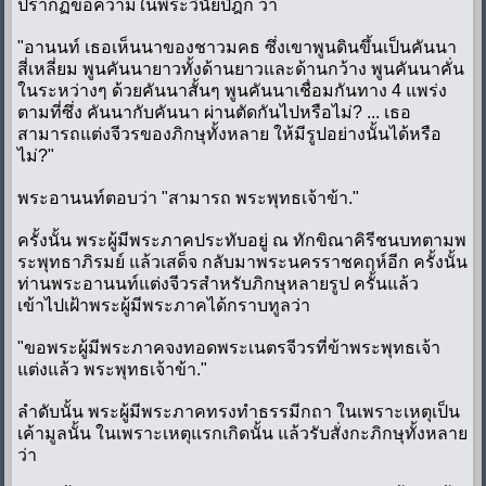
ปรากฏข้อความในพระวินัยปิฎก ว่า
"อานนท์ เธอเห็นนาของชาวมคธ ซึ่งเขาพูนดินขึ้นเป็นคันนา
สี่เหลี่ยม พูนคันนายาวทั้งด้านยาวและด้านกว้าง พูนคันนาคั่น
ในระหว่างๆ ด้วยคันนาสั้นๆ พูนคันนาเชื่อมกันทาง 4 แพร่ง
ตามที่ซึ่ง คันนากับคันนา ผ่านตัดกันไปหรือไม่? ... เธอ
สามารถแต่งจีวรของภิกษุทั้งหลาย ให้มีรูปอย่างนั้นได้หรือ
ไม่?"
พระอานนท์ตอบว่า "สามารถ พระพุทธเจ้าข้า."
ครั้งนั้น พระผู้มีพระภาคประทับอยู่ ณ ทักขิณาคิรีชนบทตามพ
ระพุทธาภิรมย์ แล้วเสด็จ กลับมาพระนครราชคฤห์อีก ครั้งนั้น
ท่านพระอานนท์แต่งจีวรสำหรับภิกษุหลายรูป ครั้นแล้ว
เข้าไปเฝ้าพระผู้มีพระภาคได้กราบทูลว่า
"ขอพระผู้มีพระภาคจงทอดพระเนตรจีวรที่ข้าพระพุทธเจ้า
แต่งแล้ว พระพุทธเจ้าข้า."
ลำดับนั้น พระผู้มีพระภาคทรงทำธรรมีกถา ในเพราะเหตุเป็น
เค้ามูลนั้น ในเพราะเหตุแรกเกิดนั้น แล้วรับสั่งกะภิกษุทั้งหลาย
ว่า